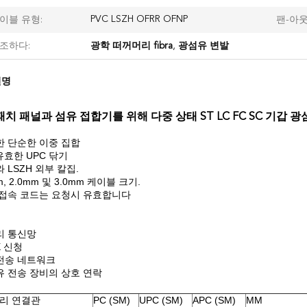
PVC LSZH OFRR OFNP
이블 유형:
팬-아웃
조하다:
광학 떠꺼머리 fibra
,
광섬유 변발
설명
패치 패널과 섬유 접합기를 위해 다중 상태 ST LC FC SC 기갑 
한 단순한 이중 집합
, 유효한 UPC 닦기
C와 LSZH 외부 칼집.
m, 2.0mm 및 3.0mm 케이블 크기.
종 접속 코드는 요청시 유효합니다
리 통신망
X 신청
료전송 네트워크
유 전송 장비의 상호 연락
리 연결관
PC (SM)
UPC (SM)
APC (SM)
MM