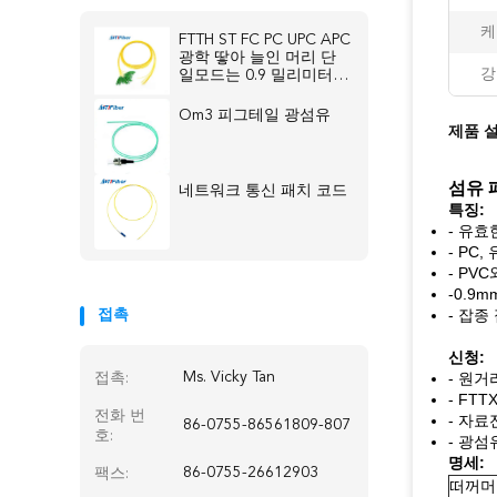
케
FTTH ST FC PC UPC APC
광학 땋아 늘인 머리 단
강
일모드는 0.9 밀리미터를
단순화합니다
Om3 피그테일 광섬유
제품 
섬유 
네트워크 통신 패치 코드
특징:
- 유효
- PC
- PV
-0.9m
- 잡
접촉
신청:
Ms. Vicky Tan
- 원거
접촉:
- FTT
전화 번
- 자
86-0755-86561809-807
호:
- 광섬
명세:
86-0755-26612903
팩스:
떠꺼머