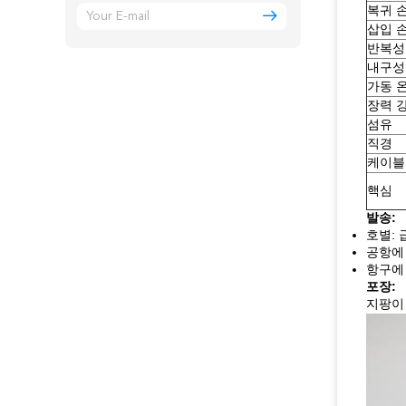
복귀 손
삽입 손
반복성 
내구성 (
가동 온
장력 강
섬유
직경
케이블
핵심
발송:
호별: 
공항에
항구에 
포장:
지팡이 