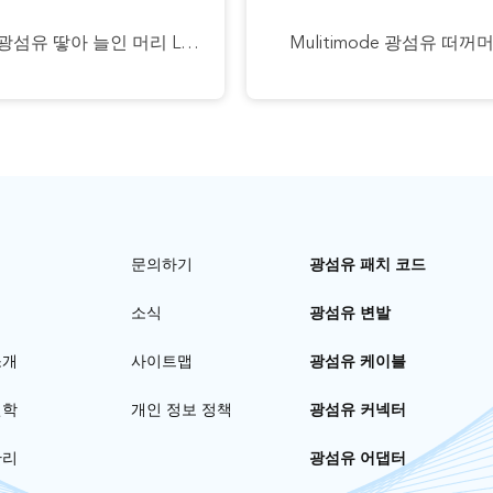
투명한 광섬유 땋아 늘인 머리 Lc Sc 거리 Fc Pc Upc Apc 단순하 단일모드 Sm 0.9 밀리미터
Mulitimode 광섬유 떠꺼
문의하기
광섬유 패치 코드
소식
광섬유 변발
소개
사이트맵
광섬유 케이블
견학
개인 정보 정책
광섬유 커넥터
관리
광섬유 어댑터