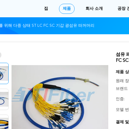
집
제품
회사 소개
공장 
위해 다중 상태 ST LC FC SC 기갑 광섬유 떠꺼머리
섬유 
FC 
제품 상
원래 장
브랜드 
인증:
모델 번
결제 및