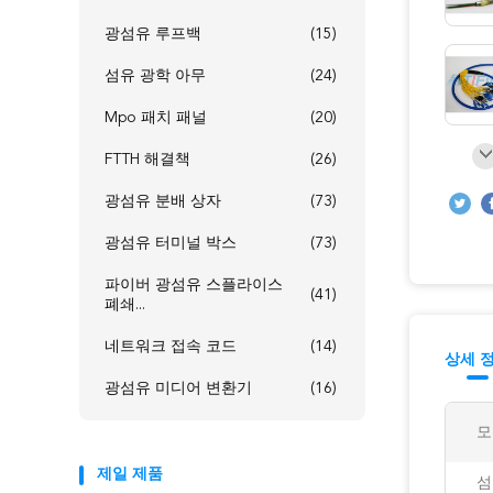
광섬유 루프백
(15)
섬유 광학 아무
(24)
Mpo 패치 패널
(20)
FTTH 해결책
(26)
광섬유 분배 상자
(73)
광섬유 터미널 박스
(73)
파이버 광섬유 스플라이스
(41)
폐쇄...
네트워크 접속 코드
(14)
상세 
광섬유 미디어 변환기
(16)
모
제일 제품
섬