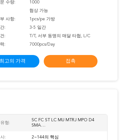
문 수량:
1000
협상 가능
부 사항:
1pcs/pe 가방
간:
3-5 일간
건:
T/T, 서부 동맹의 매달 타협, L/C
력:
7000pcs/Day
최고의 가격
접촉
SC FC ST LC MU MTRJ MPO D4
유형:
SMA…
사:
2~144의 핵심