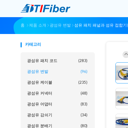
홈
제품 소개
광섬유 변발
섬유 패치 패널과 섬유 접합기를 
카테고리
광섬유 패치 코드
(283)
광섬유 변발
(96)
광섬유 케이블
(235)
광섬유 커넥터
(48)
광섬유 어댑터
(83)
광섬유 감쇠기
(34)
광섬유 분배기
(80)