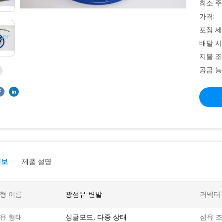
최소 주
가격:
포장 세
배달 시
지불 조
공급 능
정보
제품 설명
형 이름:
광섬유 변발
커넥터 
유 형태:
싱글모드, 다중 상태
섬유 조