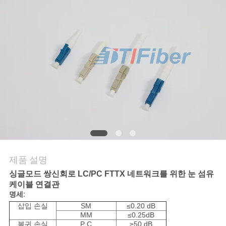
의
하
기
조
회
를
요
청
제품 설명
하
싱글모드 쌍신회로 LC/PC FTTX 네트워크를 위한 눈 섬유
케이블 연결관
다
명세:
삽입 손실
SM
≤0.20 dB
MM
≤0.25dB
복귀 손실
P C
≥50 dB