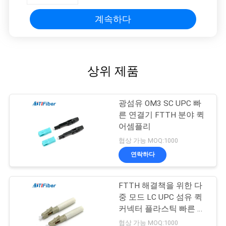
계속하다
상위 제품
광섬유 OM3 SC UPC 빠
른 연결기 FTTH 분야 퀵
어셈플리
협상 가능 MOQ:1000
연락하다
FTTH 해결책을 위한 다
중 모드 LC UPC 섬유 퀵
커넥터 플라스틱 빠른 연
결기
협상 가능 MOQ:1000