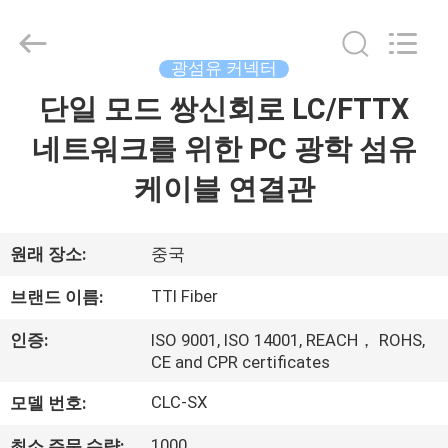
2014
-
2026
TTI
Fiber
광섬유 커넥터
Communication
Tech.
단일 모드 쌍신회로 LC/FTTX
집
Co.,
Ltd..
All
네트워크를 위한 PC 광학 섬유
Rights
Reserved.
제
케이블 연결관
품
원래 장소:
중국
회
TTI Fiber
브랜드 이름:
사
인증:
ISO 9001, ISO 14001, REACH， ROHS,
소
CE and CPR certificates
개
CLC-SX
모델 번호:
1000
최소 주문 수량: