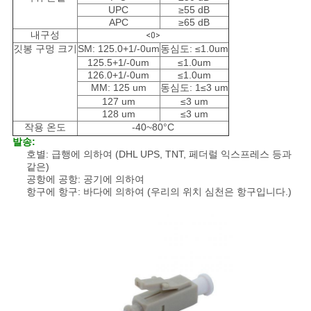
사
UPC
≥55 dB
APC
≥65 dB
이
내구성
<0>
깃봉 구멍 크기
SM: 125.0+1/-0um
동심도: ≤1.0um
트
125.5+1/-0um
≤1.0um
126.0+1/-0um
≤1.0um
맵
MM: 125 um
동심도: 1≤3 um
127 um
≤3 um
128 um
≤3 um
작용 온도
-40~80°C
PRIVACY
발송:
호별: 급행에 의하여 (DHL UPS, TNT, 페더럴 익스프레스 등과
POLICY
같은)
공항에 공항: 공기에 의하여
항구에 항구: 바다에 의하여 (우리의 위치 심천은 항구입니다.)