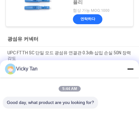
플리
협상 가능 MOQ:1000
연락하다
광섬유 커넥터
UPC FTTH SC 단일 모드 광섬유 연결관 0.3db 삽입 손실 50N 장력
강도
Vicky Tan
Sc / Upc Sc / Apc Sm 광섬유 퀵 커넥터 프트스 단일모드 광섬유
빠른 연결기
5:44 AM
SC UPC 0.3 DB (데시벨)은 섬유 광학 커넥터 OM3 섬유 필드 어셈
블리를 금식시킵니다
Good day, what product are you looking for?
모든
광섬유 패치 코드
광섬유 변발