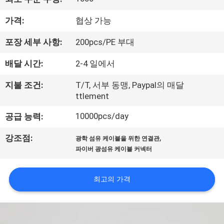
공
가격:
협상 가능
장
포장 세부 사항:
200pcs/PE 부대
견
배달 시간:
2-4 일에서
학
지불 조건:
T/T, 서부 동맹, Paypal의 매달
ttlement
품
10000pcs/day
공급 능력:
질
,
강조점:
광학 섬유 케이블을 위한 연결관
관
파이버 광섬유 케이블 커넥터
리
최고의 가격
문