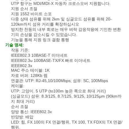
사
UTP 항구는 MDI/MDI-X 자동차 크로스오버 지원합니다.
지원 순서 조절
이
지원 1552 바이트 소포
다중 상태 섬유를 위해 2km 및 싱글모드 섬유를 위해 20-
120km까지 섬유 거리를 확장하십시오
트
방지한 천둥의 내부 회로는 매우 벼락 감응작용에 기인한 변환
기의 손상을 감소시킬 수 있었습니다.
맵
기능을 통해 지원 링크 결함 통행
기술 명세:
작동 기준:
IEEE802.3 10BASE-T 이더네트
PRIVACY
IEEE802.3u 100BASE-TX/FX 빠르 이더네트
POLICY
IEEE802.3x
MAC 주소 테이블: 1K
자료 버퍼: 128Kb 렘
연결관: UTP: RJ-45,10/100Mbps; 섬유: SC, 100Mbps
케이블:
UTP: 고양이. 5 UTP (to100m 높은 쪽으로 최대 거리)
(싱글모드) 섬유: 8.3/125, 8.7/125, 9/125, 10/125μm (90km까
지 최대 거리)
순서 조절
양방 통신: IEEE802.3x
반양방: 배압
LED: 힘, FX 100의 FX 연결/행위, TX 100, TX FDX의 TX 연결/
행위.