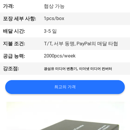
가격:
협상 가능
공
장
1pcs/box
포장 세부 사항:
견
배달 시간:
3-5 일
학
지불 조건:
T/T, 서부 동맹, PayPal의 매달 타협
2000pcs/week
공급 능력:
품
,
강조점:
광섬유 미디어 변환기
이더넷 미디어 컨버터
질
관
최고의 가격
리
문