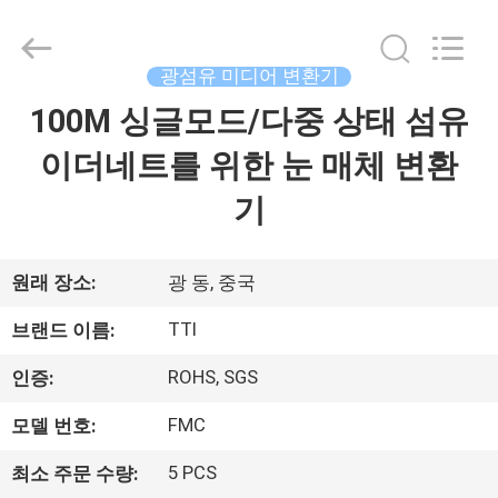
2014
-
2026
TTI
Fiber
광섬유 미디어 변환기
Communication
Tech.
100M 싱글모드/다중 상태 섬유
집
Co.,
Ltd..
All
이더네트를 위한 눈 매체 변환
Rights
Reserved.
제
기
품
원래 장소:
광 동, 중국
회
TTI
브랜드 이름:
사
ROHS, SGS
인증:
소
FMC
모델 번호:
개
5 PCS
최소 주문 수량: