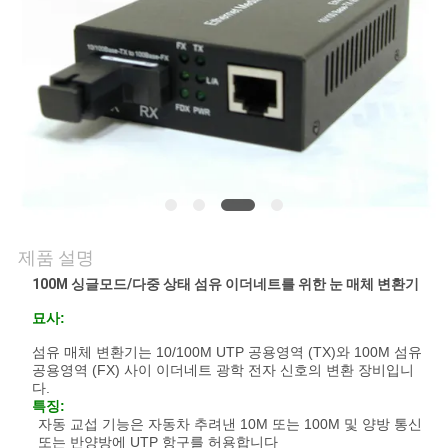
의
하
기
조
회
를
제품 설명
요
100M 싱글모드/다중 상태 섬유 이더네트를 위한 눈 매체 변환기
청
묘사:
하
섬유 매체 변환기는 10/100M UTP 공용영역 (TX)와 100M 섬유
공용영역 (FX) 사이 이더네트 광학 전자 신호의 변환 장비입니
다
다.
특징:
자동 교섭 기능은 자동차 추려낸 10M 또는 100M 및 양방 통신
또는 반양방에 UTP 항구를 허용합니다