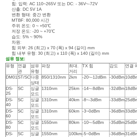
힘: 입력: AC 110~265V 또는 DC: - 36V~-72V
산출: DC 5V 1A
변환 형태: 중간 변환
MTBF: 80,000 시간
주위 온도: 0 ~ +50℃
저장 온도: -20 ~ +70℃
습도: 5% ~ 90%
차원:
힘 외부: 26 (최고) x 70 (폭) x 94 (길이) mm
힘 내부 유형: 30 (최고) x 110 (폭) x 140 (길이) mm
섬유 정보:
유형
연결
섬유
파장
최대.
TX 힘
감도
연결 
관
유형
거리
DM01
ST/SC
다중
850/1310nm
2km
-20~-12dBm
-30dBm
10dB
상태
DS-
SC
싱글
1310nm
25km
-14~-8dBm
-32dBm
18dB
25
모드
DS-
SC
싱글
1310nm
40km
-8~-3dBm
-33dBm
25dB
40
모드
DS-
SC
싱글
1310nm
60km
-3~0dBm
-36dBm
33dB
60
모드
DS-
SC
싱글
1550nm
80km
-10~-5dBm
-35dBm
25dB
80
모드
DS-
SC
싱글
1550nm
100km
-5~0dBm
-36dBm
31dB