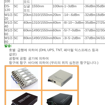
100
모드
DS-
SC
싱글
1550nm
100km
-1~3dBm
-36dBm
35dB
120
모드
W1/2-
SC
20km
1310/1550nm
20km
-14~-6dBm
-32dBm
18dB
20
W1/2-
SC
40km
1310/1550nm
40km
-8/-10~-3dBm
-35dBm
27/2
40
W1/2-
SC
60km
1490/1550nm
60km
-5/-7~0dBm
-37dBm
32/3
60
W1/2-
SC
80km
1490/1550nm
80km
-3/-5~2dBm
-37dBm
34/3
80
발송:
호별: 급행에 의하여 (DHL UPS, TNT, 페더럴 익스프레스 등과
같은)
공항에 공항: 공기에 의하여
항구에 항구: 바다에 의하여 (우리의 위치 심천은 항구입니다.)