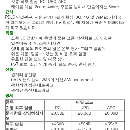
사
깃봉 최후 얼굴: PC, UPC, APC
케이블 핵심: 2core, 4core, 주문을 받아서 만들어지는 6core…
묘사:
이
PDLC
연결관은, 지원 광케이블과 함께, 3G, 4G 및 WiMax 기지국
먼 라디오에서 그리고 안테나 신청섬유 에 지정된 표준 인터페이스
트
가 되고 있습니다.
특징:
맵
표준 LC 접합기에 문벌이 좋은 표준 쌍신회로 LC 연결관
알루미늄 주거, 소형 디자인
실내 및 옥외 케이블의 넓은 온도 편차 그리고 광범위
쉬운 가동, 믿을 수 있는 및 비용 효과 임명
PRIVACY
유효한 단일 모드 및 다중 상태
P6
7
보호, 소금 안개 증거, 습도 증거, 먼지 증거
POLICY
신청:
원거리 통신망
CATV, 랜의 남자, WAN의 시험 &Measurement
광학적인 접근 네트워크
광섬유 통신 네트워크
명세:
품목
단일 모드
깃봉 최후 얼굴
PC
UPC
APC
묽게함을 삽입하십시
≤0.3dB
≤0.3dB
≤0.3dB
오
복귀 손실
≥45dB
≥50dB
≥55dB
반복성
≤0.1dB
≤0.1dB
≤0.1dB