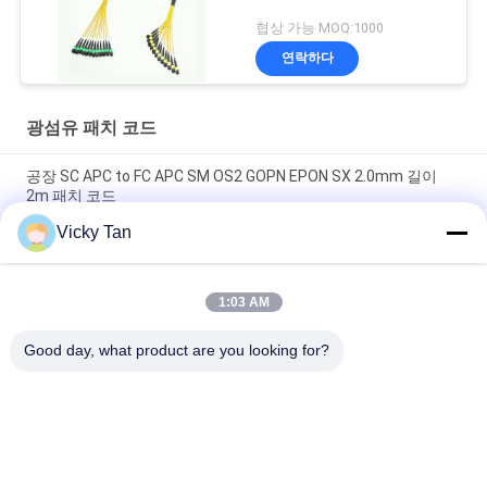
협상 가능 MOQ:1000
연락하다
광섬유 패치 코드
공장 SC APC to FC APC SM OS2 GOPN EPON SX 2.0mm 길이
2m 패치 코드
Vicky Tan
Sc Apc 연한 녹청색 재킷 광 섬유용 패치 코드 단순한 점퍼 G652d
/ G657a에 대한 Sc Apc
1:03 AM
FTTH FTTA FTTX 단일모드 섬유 패치 코드 6 핵심 12 핵심 24 핵
심
Good day, what product are you looking for?
모든
광섬유 패치 코드
광섬유 변발