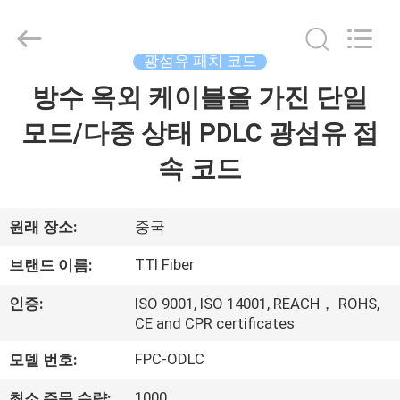
2014
-
2026
TTI
Fiber
광섬유 패치 코드
Communication
Tech.
방수 옥외 케이블을 가진 단일
집
Co.,
Ltd..
All
모드/다중 상태 PDLC 광섬유 접
Rights
Reserved.
제
속 코드
품
원래 장소:
중국
회
TTI Fiber
브랜드 이름:
사
인증:
ISO 9001, ISO 14001, REACH， ROHS,
소
CE and CPR certificates
개
FPC-ODLC
모델 번호:
1000
최소 주문 수량: