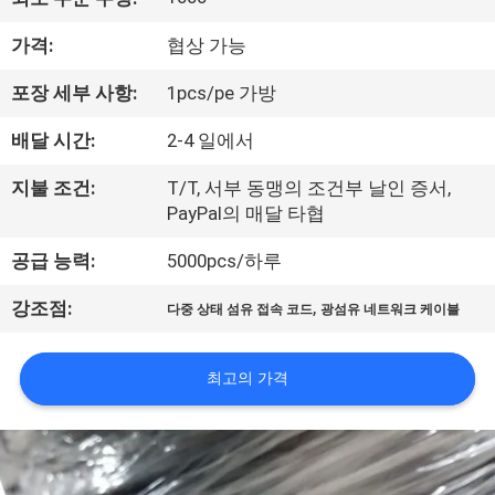
공
가격:
협상 가능
장
포장 세부 사항:
1pcs/pe 가방
견
배달 시간:
2-4 일에서
학
지불 조건:
T/T, 서부 동맹의 조건부 날인 증서,
PayPal의 매달 타협
품
공급 능력:
5000pcs/하루
질
,
강조점:
다중 상태 섬유 접속 코드
광섬유 네트워크 케이블
관
리
최고의 가격
문