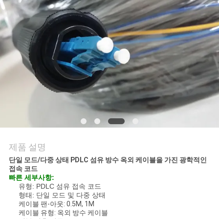
의
하
기
조
회
를
요
제품 설명
청
단일 모드/다중 상태 PDLC 섬유 방수 옥외 케이블을 가진 광학적인
하
접속 코드
빠른 세부사항:
유형: PDLC 섬유 접속 코드
다
형태: 단일 모드 및 다중 상태
케이블 팬-아웃: 0.5M, 1M
케이블 유형: 옥외 방수 케이블