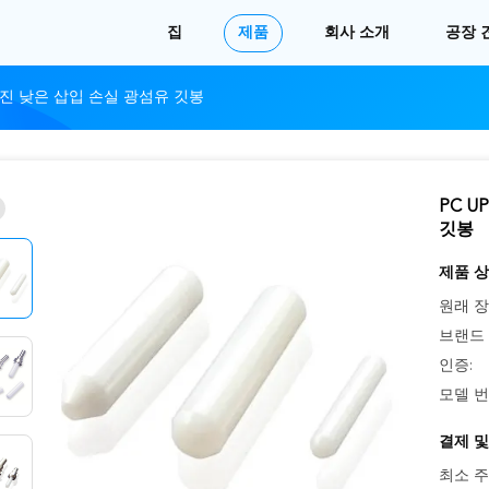
집
제품
회사 소개
공장 
을 가진 낮은 삽입 손실 광섬유 깃봉
PC U
깃봉
제품 상
원래 장
브랜드 
인증:
모델 번
결제 및
최소 주