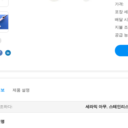
가격:
포장 세
배달 시
지불 조
공급 능
정보
제품 설명
조하다:
세라믹 아무
,
스테인리스
설명