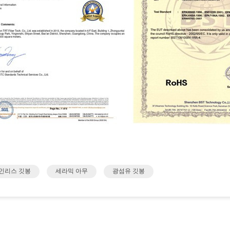
인리스 깃봉
세라믹 아무
광섬유 깃봉