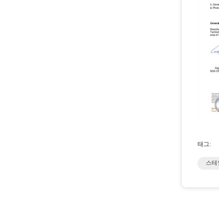
태그:
스테