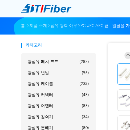
홈
제품 소개
섬유 광학 아무
PC UPC APC 끝 - 얼굴
카테고리
광섬유 패치 코드
(283)
광섬유 변발
(96)
광섬유 케이블
(235)
광섬유 커넥터
(48)
광섬유 어댑터
(83)
광섬유 감쇠기
(34)
광섬유 분배기
(80)