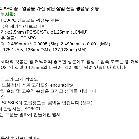
PC APC 끝 - 얼굴을 가진 낮은 삽입 손실 광섬유 깃봉
세부사항:
UPC APC 싱글모드 광섬유 깃봉
, 금속 세라믹/지르코니아
: φ2.5mm (FC/SC/ST), φ1.25mm (LC/MU)
후 얼굴: UPC APC
: 2.499mm +/- 0.0005 (SM), 2.499mm +/- 0.001 (MM)
 125,125.5, 126um (SM), 127,128um (MM)
 세라믹 깃봉은 광 커넥터의 중요한 성분이고 광섬유 접속 코드는 광 커넥
rO2, 안 직경 0.125mm와 더불어, 길이 범위 달려 있습니다 합니다.
동심도와 크기 정밀도
 노화 방지 성과 고강도와 endurability
삽입 손실 및 고수익 손실은 그리고 성과를 떠납니다
저항
 SUS303의 고급장교는, 금박을 입힙니다 (선택)
의 찬성하는, ISO9001
는 주문을 받아서 만들어진 명세
 통신망 커뮤니케이션