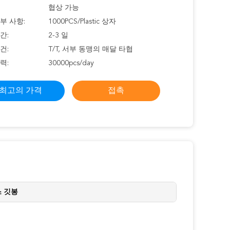
협상 가능
부 사항:
1000PCS/Plastic 상자
간:
2-3 일
건:
T/T, 서부 동맹의 매달 타협
력:
30000pcs/day
최고의 가격
접촉
 깃봉