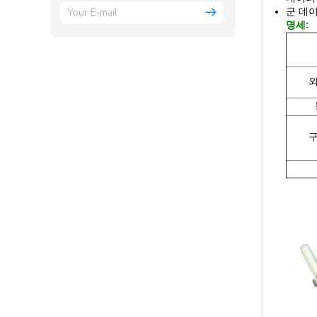
군 데
명세:
외
구