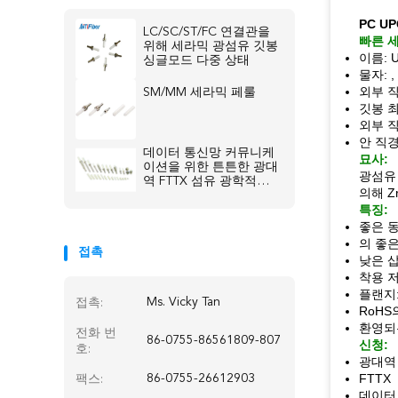
PC U
LC/SC/ST/FC 연결관을
빠른 
위해 세라믹 광섬유 깃봉
이름: 
싱글모드 다중 상태
물자: 
외부 직경
SM/MM 세라믹 페룰
깃봉 최
외부 직경
안 직경:
데이터 통신망 커뮤니케
묘사:
이션을 위한 튼튼한 광대
광섬유
역 FTTX 섬유 광학적인
의해 Z
깃봉
특징:
좋은 
의 좋은
접촉
낮은 
착용 
플랜지:
Ms. Vicky Tan
접촉:
RoHS
환영되
전화 번
86-0755-86561809-807
신청:
호:
광대역
FTTX
86-0755-26612903
팩스:
데이터