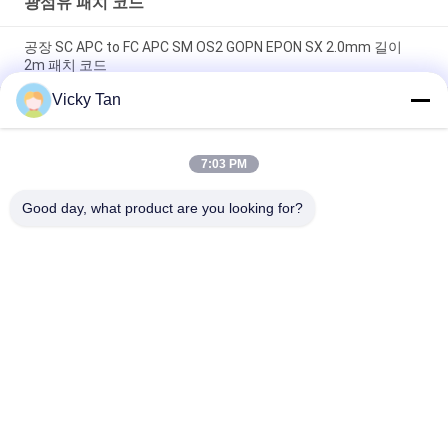
광섬유 패치 코드
공장 SC APC to FC APC SM OS2 GOPN EPON SX 2.0mm 길이
2m 패치 코드
Vicky Tan
Sc Apc 연한 녹청색 재킷 광 섬유용 패치 코드 단순한 점퍼 G652d
/ G657a에 대한 Sc Apc
7:03 PM
FTTH FTTA FTTX 단일모드 섬유 패치 코드 6 핵심 12 핵심 24 핵
심
Good day, what product are you looking for?
모든
광섬유 패치 코드
광섬유 변발
광섬유 케이블
광섬유 커넥터
광섬유 어댑터
광섬유 감쇠기