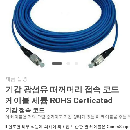
의
하
기
조
회
를
요
제품 설명
기갑 광섬유 떠꺼머리 접속 코드
청
케이블 세륨 ROHS Certicated
하
기갑 접속 코드
다
이 케이블은 거의 으깸 증거이고 기갑 상태가 있는 이 케이블을 주는 외부
ll 건조한 외부 식물에 의하여 좌초된 느슨한 관 케이블은 CommSc