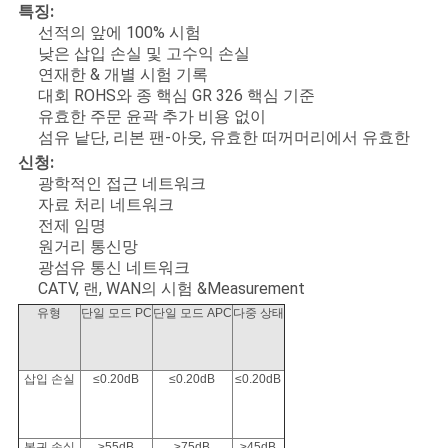
사
특징:
선적의 앞에 100% 시험
이
낮은 삽입 손실 및 고수익 손실
연재한 & 개별 시험 기록
트
대회 ROHS와 종 핵심 GR 326 핵심 기준
유효한 주문 윤곽 추가 비용 없이
맵
섬유 낱단, 리본 팬-아웃, 유효한 떠꺼머리에서 유효한
신청:
광학적인 접근 네트워크
PRIVACY
자료 처리 네트워크
전제 임명
POLICY
원거리 통신망
광섬유 통신 네트워크
CATV, 랜, WAN의 시험 &Measurement
유형
단일 모드 PC
단일 모드 APC
다중 상태
삽입 손실
≤0.20dB
≤0.20dB
≤0.20dB
복귀 손실
≥55dB
≥75dB
≥45dB