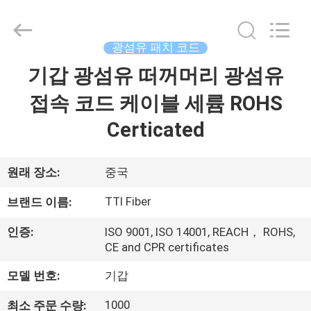
2014
-
2026
TTI
Fiber
광섬유 패치 코드
Communication
Tech.
기갑 광섬유 떠꺼머리 광섬유
집
Co.,
Ltd..
All
접속 코드 케이블 세륨 ROHS
Rights
Reserved.
제
Certicated
품
원래 장소:
중국
회
TTI Fiber
브랜드 이름:
사
인증:
ISO 9001, ISO 14001, REACH， ROHS,
CE and CPR certificates
소
모델 번호:
기갑
개
1000
최소 주문 수량: