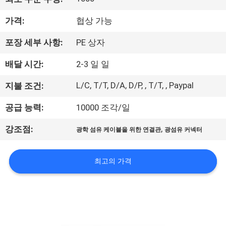
공
가격:
협상 가능
장
포장 세부 사항:
PE 상자
견
배달 시간:
2-3 일 일
학
L/C, T/T, D/A, D/P, , T/T, , Paypal
지불 조건:
품
공급 능력:
10000 조각/일
질
,
강조점:
광학 섬유 케이블을 위한 연결관
광섬유 커넥터
관
최고의 가격
리
문