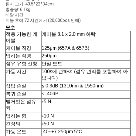
판지 크기: 40.5*22*34cm
총중량: 6.1kg
배달 시간
지불 후에 72 시간에서 (20,000pcs 안에)
모수
적용 가능한 케
케이블 3.1 x 2.0 mm 하락
이블
케이블 직경
125μm (657A & 657B)
입히는 직경
250μm
섬유 유형 신청
단일 모드
가동 시간
100s에 관하여 (섬유 관리를 포함하여 아
닙니다)
삽입 손실
≤ 0.3dB (1310nm & 1550nm)
복귀 손실
≤ -40dB
벌거벗은 섬유
5 N
>
힘
입히는 힘
10 N
>
긴장의
50 N
>
가동 온도
-40~+7 250μm 5°C