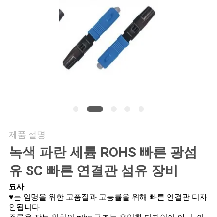
의
하
기
조
회
를
요
제품 설명
청
녹색 파란 세륨 ROHS 빠른 광섬
하
유 SC 빠른 연결관 섬유 장비
다
묘사
♥는 임명을 위한 고품질과 고능률을 위해 빠른 연결관 디자
인됩니다