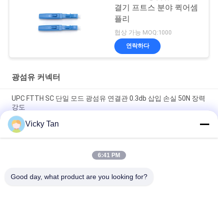
결기 프트스 분야 퀵어셈
플리
협상 가능 MOQ:1000
연락하다
광섬유 커넥터
UPC FTTH SC 단일 모드 광섬유 연결관 0.3db 삽입 손실 50N 장력
강도
Vicky Tan
Sc / Upc Sc / Apc Sm 광섬유 퀵 커넥터 프트스 단일모드 광섬유
빠른 연결기
6:41 PM
SC UPC 0.3 DB (데시벨)은 섬유 광학 커넥터 OM3 섬유 필드 어셈
블리를 금식시킵니다
Good day, what product are you looking for?
모든