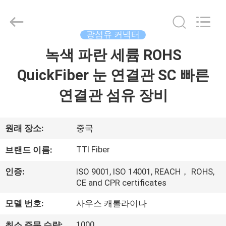
2014
-
2026
TTI
Fiber
광섬유 커넥터
Communication
Tech.
녹색 파란 세륨 ROHS
집
Co.,
Ltd..
All
QuickFiber 눈 연결관 SC 빠른
Rights
Reserved.
제
연결관 섬유 장비
품
원래 장소:
중국
회
TTI Fiber
브랜드 이름:
사
인증:
ISO 9001, ISO 14001, REACH， ROHS,
소
CE and CPR certificates
개
모델 번호:
사우스 캐롤라이나
1000
최소 주문 수량: