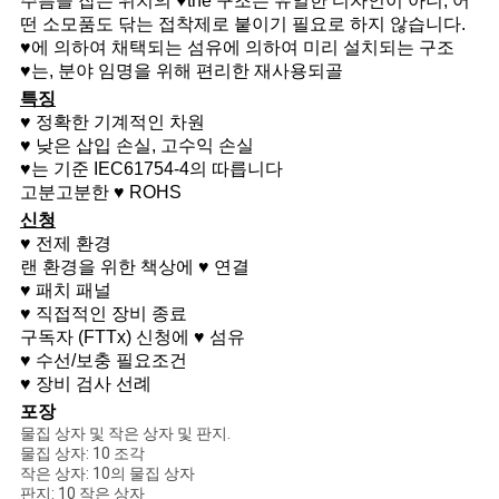
주름을 잡는 위치의 ♥the 구조는 유일한 디자인이 아니, 어
사
떤 소모품도 닦는 접착제로 붙이기 필요로 하지 않습니다.
♥에 의하여 채택되는 섬유에 의하여 미리 설치되는 구조
이
♥는, 분야 임명을 위해 편리한 재사용되골
트
특징
♥ 정확한 기계적인 차원
맵
♥ 낮은 삽입 손실, 고수익 손실
♥는 기준 IEC61754-4의 따릅니다
고분고분한 ♥ ROHS
PRIVACY
신청
♥ 전제 환경
POLICY
랜 환경을 위한 책상에 ♥ 연결
♥ 패치 패널
♥ 직접적인 장비 종료
구독자 (FTTx) 신청에 ♥ 섬유
♥ 수선/보충 필요조건
♥ 장비 검사 선례
포장
물집 상자 및 작은 상자 및 판지.
물집 상자: 10 조각
작은 상자: 10의 물집 상자
판지: 10 작은 상자