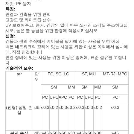
사
재킷: PE 물자
특징:
이
연결과 건축을 위한 편익
고강도 및 라이트급 선수
UV 보호해주고, 증거, 긴장의 밑에 아무 쪼개진 조각도 주조하고십
트
시오, 높은 불 등급을 위한 환경에 적응시키십시오
신청:
맵
건물과 랜의 수직에게 케이블을 달기에 있는 사용을 위한 이상
백본 네트워크의 꼬리에 있는 사용을 위한 이상은 옥외에서 실내에
에, 직접 연결합니다
연결 장비에 있는 사용을 위한 이상은 링커에, 표준 섬유를 고칩니
PRIVACY
다
POLICY
기술적인 모수:
ter
단
FC, SC, LC
ST, MU
MT-RJ, MPO
위
SM
MM
SM
MM
SM
PC
UPC
APC
PC
PC
UPC
PC
PC
(전형) 삽입 손
dB
≤0.3
≤0.2
≤0.3
≤0.2
≤0.3
≤0.3
≤0.2
≤0.3
실
복귀 손실
dB
≥45
≥50
≥60
≥30
≥45
≥50
≥30
≥45