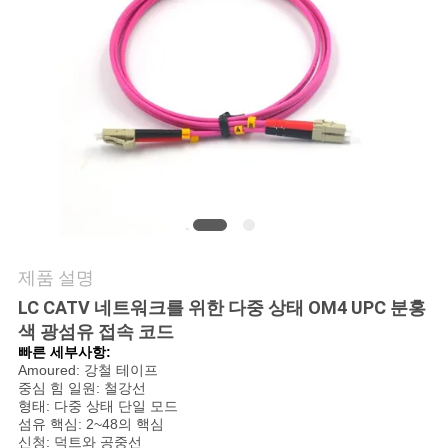
의
하
기
조
회
를
요
제품 설명
청
LC CATV 네트워크를 위한 다중 상태 OM4 UPC 분홍
색 광섬유 접속 코드
하
빠른 세부사항:
Amoured: 강철 테이프
다
중심 힘 일원: 철강선
형태: 다중 상태 단일 모드
섬유 핵심: 2~48의 핵심
신청: 덕트와 공중선