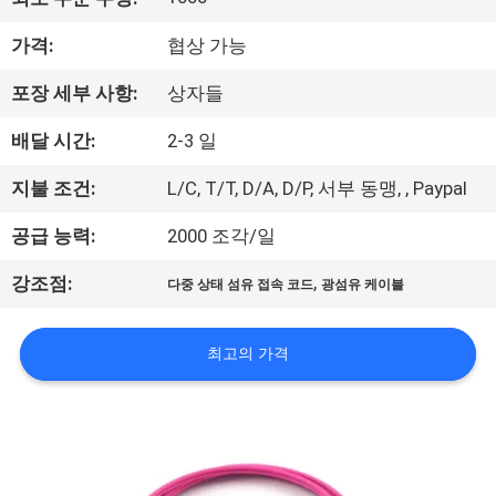
공
가격:
협상 가능
장
포장 세부 사항:
상자들
견
배달 시간:
2-3 일
학
지불 조건:
L/C, T/T, D/A, D/P, 서부 동맹, , Paypal
품
공급 능력:
2000 조각/일
질
,
강조점:
다중 상태 섬유 접속 코드
광섬유 케이블
관
최고의 가격
리
문