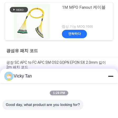
1M MPO Fanout 케이블
협상 가능 MOQ:1000
연락하다
광섬유 패치 코드
공장 SC APC to FC APC SM OS2 GOPN EPON SX 2.0mm 길이
2m 패치 코드
Vicky Tan
Sc Apc 연한 녹청색 재킷 광 섬유용 패치 코드 단순한 점퍼 G652d
/ G657a에 대한 Sc Apc
1:28 PM
FTTH FTTA FTTX 단일모드 섬유 패치 코드 6 핵심 12 핵심 24 핵
심
Good day, what product are you looking for?
모든