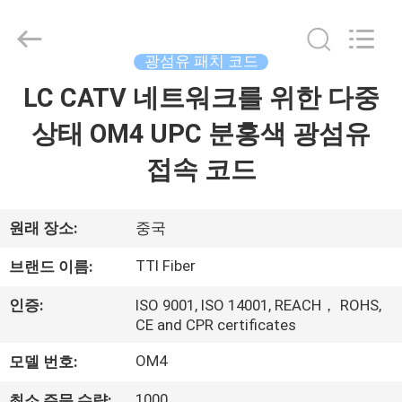
2014
-
2026
TTI
Fiber
광섬유 패치 코드
Communication
Tech.
LC CATV 네트워크를 위한 다중
집
Co.,
Ltd..
All
상태 OM4 UPC 분홍색 광섬유
Rights
Reserved.
제
접속 코드
품
원래 장소:
중국
회
TTI Fiber
브랜드 이름:
사
인증:
ISO 9001, ISO 14001, REACH， ROHS,
소
CE and CPR certificates
개
OM4
모델 번호:
1000
최소 주문 수량: