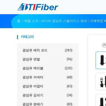
홈
제품 소개
파이버 광섬유 스플라이스 폐쇄
기계적인 
카테고리
광섬유 패치 코드
(283)
광섬유 변발
(96)
광섬유 케이블
(235)
광섬유 커넥터
(48)
광섬유 어댑터
(83)
광섬유 감쇠기
(34)
광섬유 분배기
(80)