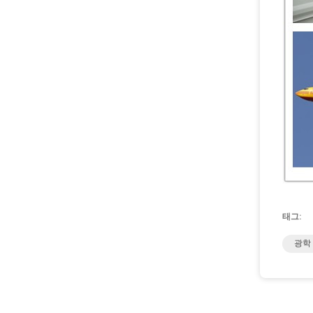
태그:
광학