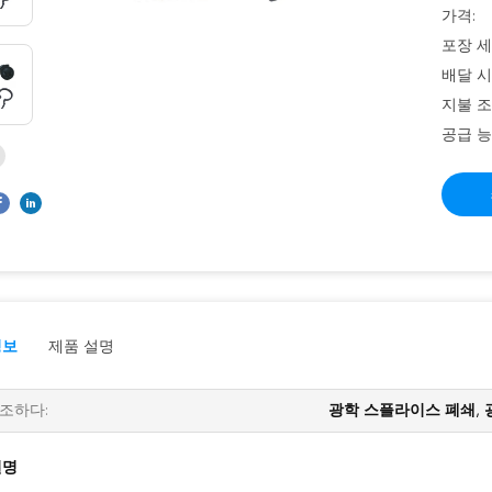
가격:
포장 세
배달 시
지불 조
공급 능
정보
제품 설명
조하다:
광학 스플라이스 폐쇄
,
설명