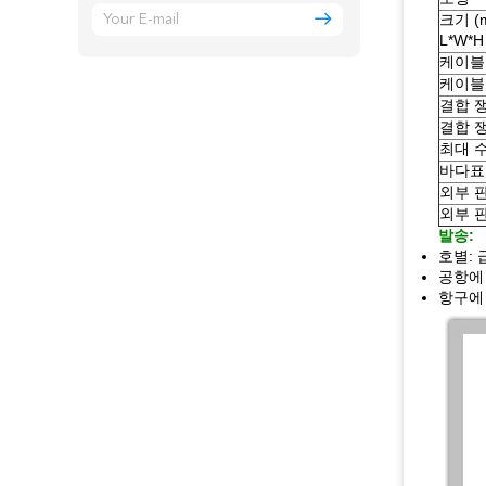
크기 (
L*W*H
케이블 
케이블
결합 
결합 쟁
최대 수
바다표
외부 판
외부 판
발송:
호별: 
공항에
항구에 