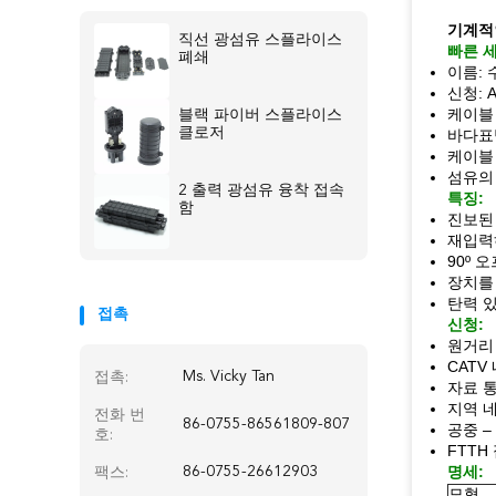
기계적
직선 광섬유 스플라이스
빠른 
폐쇄
이름: 
신청: A
케이블 입
블랙 파이버 스플라이스
클로저
바다표
케이블 
섬유의 
2 출력 광섬유 융착 접속
특징:
함
진보된
재입력
90º 
장치를
탄력 
접촉
신청:
원거리
CATV
Ms. Vicky Tan
접촉:
자료 
지역 
전화 번
86-0755-86561809-807
공중 –
호:
FTT
명세:
86-0755-26612903
팩스:
모형