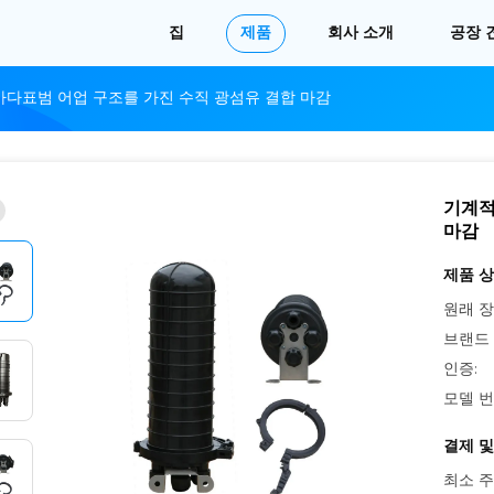
집
제품
회사 소개
공장 
바다표범 어업 구조를 가진 수직 광섬유 결합 마감
기계적
마감
제품 상
원래 장
브랜드 
인증:
모델 번
결제 및
최소 주