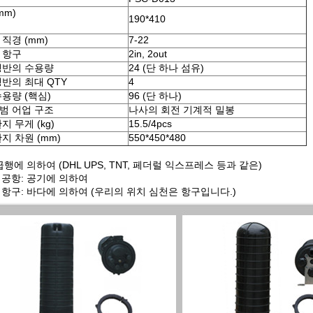
mm)
190*410
직경 (mm)
7-22
 항구
2in, 2out
쟁반의 수용량
24 (단 하나 섬유)
반의 최대 QTY
4
용량 (핵심)
96 (단 하나)
범 어업 구조
나사의 회전 기계적 밀봉
지 무게 (kg)
15.5/4pcs
지 차원 (mm)
550*450*480
급행에 의하여 (DHL UPS, TNT, 페더럴 익스프레스 등과 같은)
 공항: 공기에 의하여
항구: 바다에 의하여 (우리의 위치 심천은 항구입니다.)