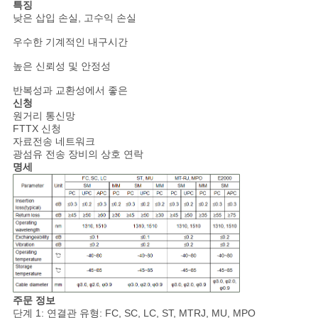
사
특징
낮은 삽입 손실, 고수익 손실
이
우수한 기계적인 내구시간
트
높은 신뢰성 및 안정성
맵
반복성과 교환성에서 좋은
신청
원거리 통신망
FTTX 신청
PRIVACY
자료전송 네트워크
광섬유 전송 장비의 상호 연락
POLICY
명세
주문 정보
단계 1: 연결관 유형: FC, SC, LC, ST, MTRJ, MU, MPO