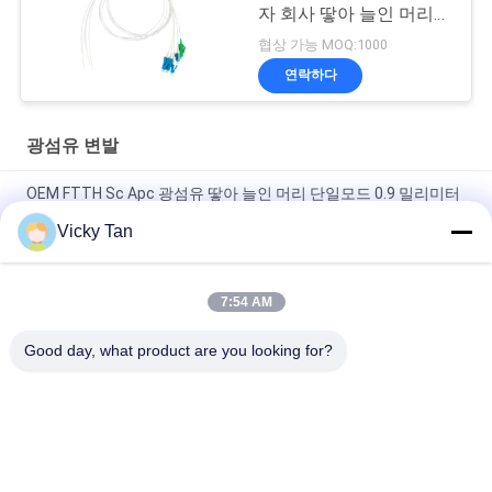
자 회사 땋아 늘인 머리
단일모드는 1m 2m 3m을
협상 가능 MOQ:1000
이중화합니다
연락하다
광섬유 변발
OEM FTTH Sc Apc 광섬유 땋아 늘인 머리 단일모드 0.9 밀리미터
2.0 밀리미터 3.0 밀리미터
Vicky Tan
투명한 광섬유 땋아 늘인 머리 Lc Sc 거리 Fc Pc Upc Apc 단순하
단일모드 Sm 0.9 밀리미터
7:54 AM
Mulitimode 광섬유 떠꺼머리
Good day, what product are you looking for?
모든
광섬유 패치 코드
광섬유 변발