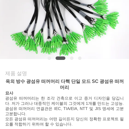
의
하
기
조
회
를
제품 설명
요
옥외 방수 광섬유 떠꺼머리 다핵 단일 모드 SC 광섬유 떠꺼
청
머리
묘사
광섬유 떠꺼머리는 한 조각 건축으로 이고 증거 디자인을 당깁니
하
다. 저가 그러나 대중적인 케이블의 그것에게 1개를 만드는 고성능.
광섬유 떠꺼머리 연결관은 IEC, TIA/EIA, NTT 및 JIS 명세에 고분
다
고분합니다.
모든 광섬유 떠꺼머리는 어떤 길이든지 당신의 정확한 프로젝트 필
요를 적합하기 위하여 할 수 있습니다.