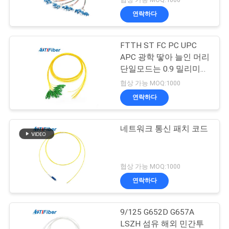
연락하다
FTTH ST FC PC UPC
APC 광학 땋아 늘인 머리
단일모드는 0.9 밀리미터
를 단순화합니다
협상 가능 MOQ:1000
연락하다
네트워크 통신 패치 코드
협상 가능 MOQ:1000
연락하다
9/125 G652D G657A
LSZH 섬유 해외 민간투