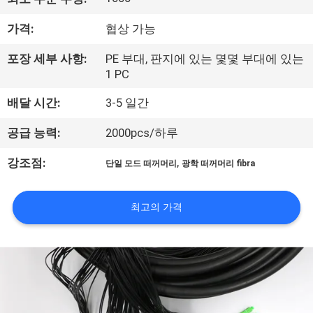
공
가격:
협상 가능
장
포장 세부 사항:
PE 부대, 판지에 있는 몇몇 부대에 있는
견
1 PC
학
배달 시간:
3-5 일간
공급 능력:
2000pcs/하루
품
,
강조점:
단일 모드 떠꺼머리
광학 떠꺼머리 fibra
질
관
최고의 가격
리
문