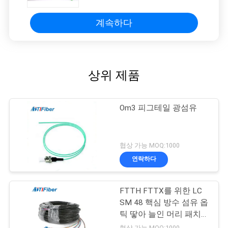
계속하다
상위 제품
Om3 피그테일 광섬유
협상 가능 MOQ:1000
연락하다
FTTH FTTX를 위한 LC
SM 48 핵심 방수 섬유 옵
틱 땋아 늘인 머리 패치
코드
협상 가능 MOQ:1000