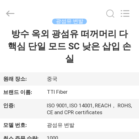
2014
-
2026
TTI
Fiber
광섬유 변발
Communication
Tech.
방수 옥외 광섬유 떠꺼머리 다
집
Co.,
Ltd..
All
핵심 단일 모드 SC 낮은 삽입 손
Rights
Reserved.
제
실
품
원래 장소:
중국
회
TTI Fiber
브랜드 이름:
사
인증:
ISO 9001, ISO 14001, REACH， ROHS,
소
CE and CPR certificates
개
모델 번호:
광섬유 변발
1000
최소 주문 수량: